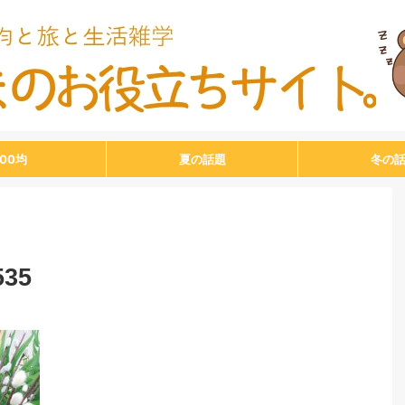
100均
夏の話題
冬の
535