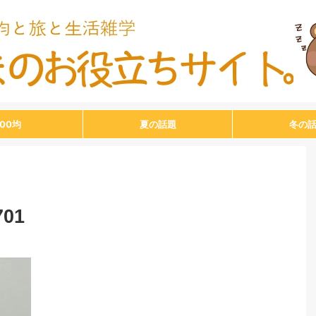
100均
夏の話題
冬の
701