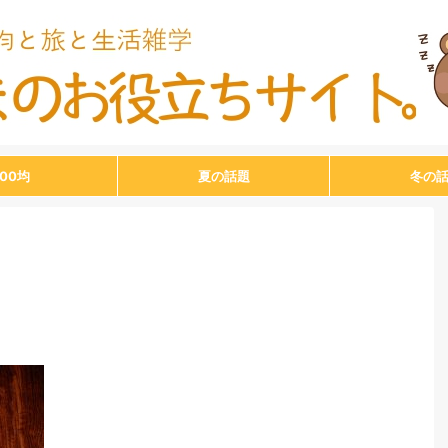
100均
夏の話題
冬の