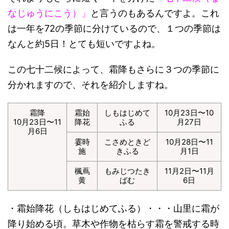
なじゅうにこう）」
と言うのもあるんですよ。これ
は一年を72の季節に分けているので、１つの季節は
なんと約5日！とても短いですよね。
この七十二候によって、霜降もさらに３つの季節に
分かれますので、それを紹介しますね。
霜降
霜始
しもはじめて
10月23日〜10
10月23日〜11
降花
ふる
月27日
月6日
霎時
こさめときど
10月28日〜11
施
きふる
月1日
楓蔦
もみじつたき
11月2日〜11月
黄
ばむ
6日
・霜始降花（しもはじめてふる）・・・山里に霜が
降り始める頃。草木や作物を枯らす霜を警戒する時