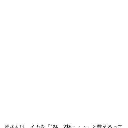
皆さんは、イカを「1杯、2杯・・・」と数えるって